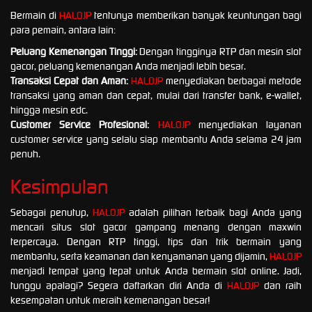
Bermain di
HALOJP
tentunya memberikan banyak keuntungan bagi
para pemain, antara lain:
Peluang Kemenangan Tinggi:
Dengan tingginya RTP dan mesin slot
gacor, peluang kemenangan Anda menjadi lebih besar.
Transaksi Cepat dan Aman:
HALOJP
menyediakan berbagai metode
transaksi yang aman dan cepat, mulai dari transfer bank, e-wallet,
hingga mesin edc.
Customer Service Profesional:
HALOJP
menyediakan layanan
customer service yang selalu siap membantu Anda selama 24 jam
penuh.
Kesimpulan
Sebagai penutup,
HALOJP
adalah pilihan terbaik bagi Anda yang
mencari situs slot gacor gampang menang dengan maxwin
terpercaya. Dengan RTP tinggi, tips dan trik bermain yang
membantu, serta keamanan dan kenyamanan yang dijamin,
HALOJP
menjadi tempat yang tepat untuk Anda bermain slot online. Jadi,
tunggu apalagi? Segera daftarkan diri Anda di
HALOJP
dan raih
kesempatan untuk meraih kemenangan besar!