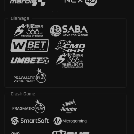
Olahraga
Crash Game