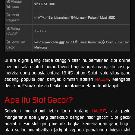
🚀 Minimal
💸 IDR 50.000
Withdraw
🚀 List Of
✅ ATM,✅ Bank transfer,✅ E-Money,✅ Pulsa,✅ Mesin EDC
Payment
🚀 Rating
⭐⭐⭐⭐⭐
HALOJP
🚀 Game Slot
🔱 Pragmatic Play,🎰 Slot88,🍭 Sweet Bonanza,🤡 Joker123,💎 Slot
Gacor
Mahjong
Di era digital yang serba canggih saat ini, permainan slot online
menjadi salah satu hiburan favorit bagi banyak orang, khususnya
mereka yang berusia antara 18-45 tahun. Salah satu situs yang
sedang populer dan banyak diminati adalah
HALOJP
. Mengapa
demikian? Simak ulasan berikut untuk mengetahui lebih lanjut.
Apa Itu Slot Gacor?
Sebelum memahami lebih jauh tentang
HALOJP
, kita perlu
mengetahui apa yang dimaksud dengan "slot gacor". Slot gacor
adalah mesin slot yang memiliki tingkat kemenangan yang tinggi
atau sering memberikan jackpot kepada pemainnya. Mesin slot