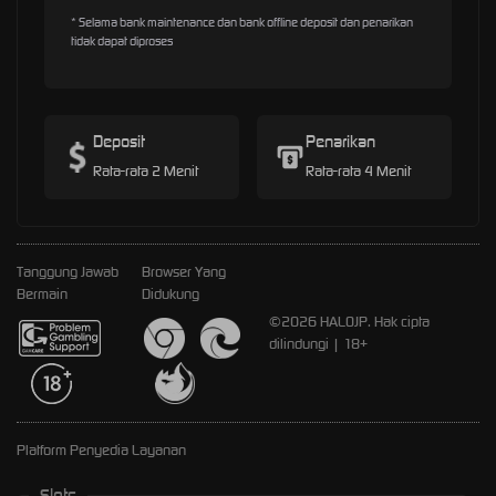
* Selama bank maintenance dan bank offline deposit dan penarikan
tidak dapat diproses
Deposit
Penarikan
Rata-rata 2 Menit
Rata-rata 4 Menit
Tanggung Jawab
Browser Yang
Bermain
Didukung
©2026 HALOJP. Hak cipta
dilindungi | 18+
Platform Penyedia Layanan
Slots