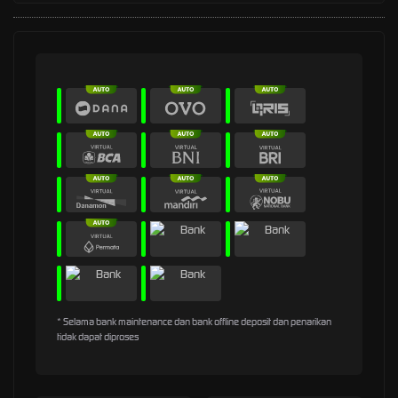
* Selama bank maintenance dan bank offline deposit dan penarikan
tidak dapat diproses