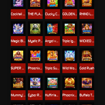
Cocktail City
THE FLAME CITY
Clucky Cash
GOLDEN TRAIN DELUXE
RHINO LEGEND
Magic Bingo Queen
Mystic Panda
Angel vs Devil Ultimate Goal Showdown
Triple Ignite
WICKED FORTUNE
SUPER HEROINE
Phoenix Blaze Link
Triple Supreme Xtreme Treasure
Wild Wolf Xtreme
Gold Rush
Mummy’s Treasure Quest
Cyber Rabbit
Huffin'and Puffin'Jackpot
Phoenix Link - Collection
Buffalo Triple Fury