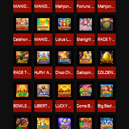
MAHJONG FORTUNE
MAHJONG WINS
Mahjong Fortune 3
Fortune Mahjong
Mahjong Fortune 2: Dragon Riches
Caishen Mahjong: Triple Luck
MAHJONG BONUS
Lotus Lanterns: Dragon's Fortune
Starlight Princess 2000
RAGE T-REX
RAGE T-REX 2
Huffin’ And Puffin’ Rising
Choo Choo Riches
Galloping Horse Fortune
GOLDEN DRAGON EGG
BOWLS OF FORTUNE
LIBERTY HEROINER
LUCKY BUDDHA
Gems Bonanza
Big Bad Wolf