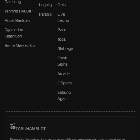
Gambling
Loyalty
Slots
Tentang HALOJP
Referral
Live
Pusat Bantuan
Casino
Syarat dan
Race
Ketentuan
Togel
Berita Markas Slot
Olahraga
Crash
Game
Arcade
E-Sports
Sabung
Ayam
TARUHAN SLOT
Penyedia slot online dengan beragam pilihan game menarik yang memudahkan