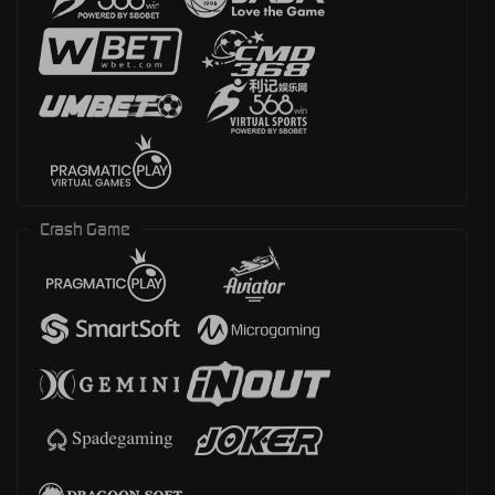
Crash Game