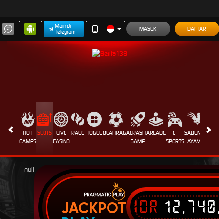
Main di
MASUK
DAFTAR
Telegram
HOT
SLOTS
LIVE
RACE
TOGEL
OLAHRAGA
CRASH
ARCADE
E-
SABUNG
PROM
GAMES
CASINO
GAME
SPORTS
AYAM
null
IDR
12,740
JACKPOT