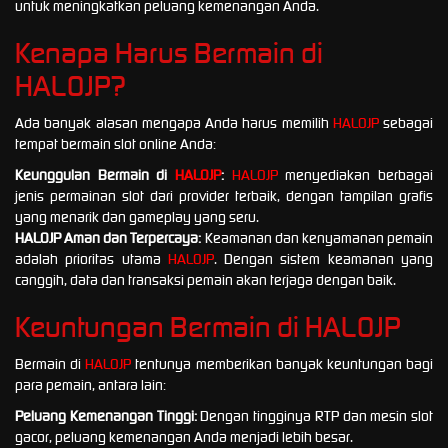
untuk meningkatkan peluang kemenangan Anda.
Kenapa Harus Bermain di
HALOJP
?
Ada banyak alasan mengapa Anda harus memilih
HALOJP
sebagai
tempat bermain slot online Anda:
Keunggulan Bermain di
HALOJP
:
HALOJP
menyediakan berbagai
jenis permainan slot dari provider terbaik, dengan tampilan grafis
yang menarik dan gameplay yang seru.
HALOJP Aman dan Terpercaya:
Keamanan dan kenyamanan pemain
adalah prioritas utama
HALOJP
. Dengan sistem keamanan yang
canggih, data dan transaksi pemain akan terjaga dengan baik.
Keuntungan Bermain di
HALOJP
Bermain di
HALOJP
tentunya memberikan banyak keuntungan bagi
para pemain, antara lain:
Peluang Kemenangan Tinggi:
Dengan tingginya RTP dan mesin slot
gacor, peluang kemenangan Anda menjadi lebih besar.