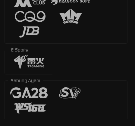
E-Sports
Sabung Ayam