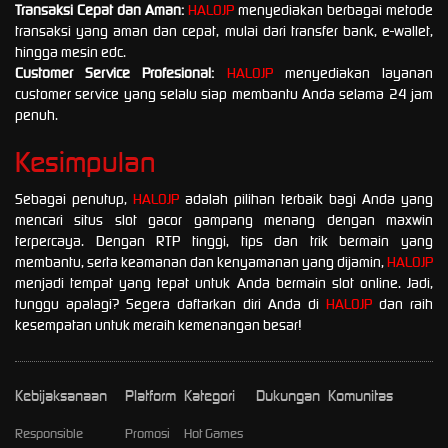
Transaksi Cepat dan Aman:
HALOJP
menyediakan berbagai metode
transaksi yang aman dan cepat, mulai dari transfer bank, e-wallet,
hingga mesin edc.
Customer Service Profesional:
HALOJP
menyediakan layanan
customer service yang selalu siap membantu Anda selama 24 jam
penuh.
Kesimpulan
Sebagai penutup,
HALOJP
adalah pilihan terbaik bagi Anda yang
mencari situs slot gacor gampang menang dengan maxwin
terpercaya. Dengan RTP tinggi, tips dan trik bermain yang
membantu, serta keamanan dan kenyamanan yang dijamin,
HALOJP
menjadi tempat yang tepat untuk Anda bermain slot online. Jadi,
tunggu apalagi? Segera daftarkan diri Anda di
HALOJP
dan raih
kesempatan untuk meraih kemenangan besar!
Kebijaksanaan
Platform
Kategori
Dukungan
Komunitas
Responsible
Promosi
Hot Games