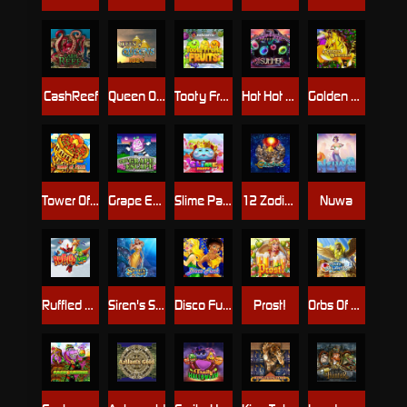
CashReef
Queen Of Queens 2
Tooty Fruity Fruits
Hot Hot Summer
Golden Unicorn
Tower Of Pizza
Grape Escape
Slime Party
12 Zodiacs
Nuwa
Ruffled Up
Siren's Spell
Disco Funk
Prost!
Orbs Of Atlantis