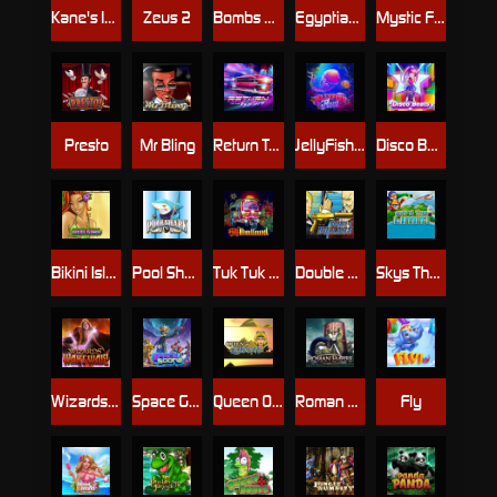
Kane's Inferno
Zeus 2
Bombs Away
Egyptian Dreams
Mystic Fortune
Presto
Mr Bling
Return To The Feature
JellyFish Flow
Disco Beats
Bikini Island
Pool Shark
Tuk Tuk Thailand
Double O Dollars
Skys The Limit
Wizards Want War!
Space Goonz
Queen Of Queens
Roman Empire
Fly