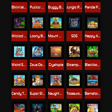
Bikini Island Deluxe
Pucker Up Prince
Buggy Bonus
Jungle Rumble
Panda Panda
Wicked Witch
Loony Blox
Mount Mazuma
SOS
Happy Ape
Weird Science
Zeus Deluxe
Crystopia
Steampunk Plinko
Blackbeards Bounty
Candy Tower
Super Strike
Naughty Wukong
Treasure Tomb
Barnstormer Bucks