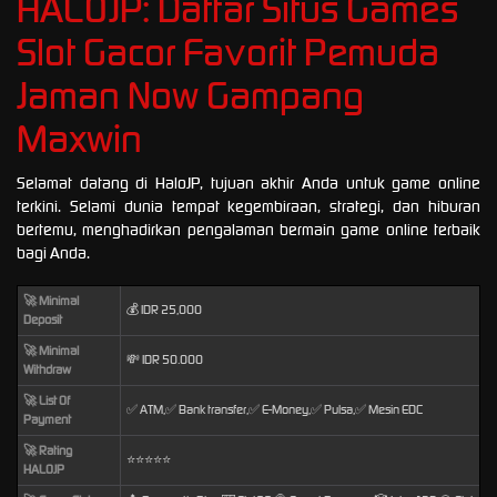
HALOJP: Daftar Situs Games
Slot Gacor Favorit Pemuda
Jaman Now Gampang
Maxwin
Selamat datang di HaloJP, tujuan akhir Anda untuk game online
terkini. Selami dunia tempat kegembiraan, strategi, dan hiburan
bertemu, menghadirkan pengalaman bermain game online terbaik
bagi Anda.
🚀 Minimal
💰 IDR 25,000
Deposit
🚀 Minimal
💸 IDR 50.000
Withdraw
🚀 List Of
✅ ATM,✅ Bank transfer,✅ E-Money,✅ Pulsa,✅ Mesin EDC
Payment
🚀 Rating
⭐⭐⭐⭐⭐
HALOJP