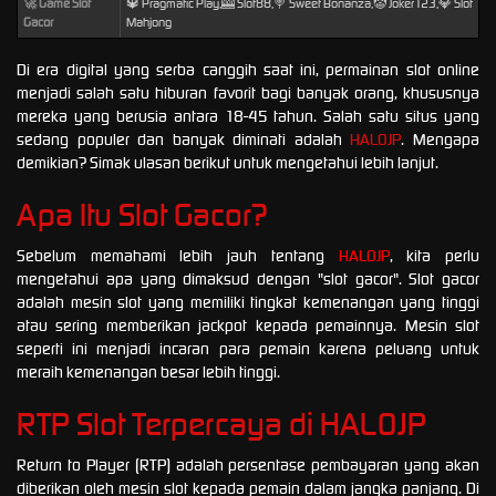
🚀 Game Slot
🔱 Pragmatic Play,🎰 Slot88,🍭 Sweet Bonanza,🤡 Joker123,💎 Slot
Gacor
Mahjong
Di era digital yang serba canggih saat ini, permainan slot online
menjadi salah satu hiburan favorit bagi banyak orang, khususnya
mereka yang berusia antara 18-45 tahun. Salah satu situs yang
sedang populer dan banyak diminati adalah
HALOJP
. Mengapa
demikian? Simak ulasan berikut untuk mengetahui lebih lanjut.
Apa Itu Slot Gacor?
Sebelum memahami lebih jauh tentang
HALOJP
, kita perlu
mengetahui apa yang dimaksud dengan "slot gacor". Slot gacor
adalah mesin slot yang memiliki tingkat kemenangan yang tinggi
atau sering memberikan jackpot kepada pemainnya. Mesin slot
seperti ini menjadi incaran para pemain karena peluang untuk
meraih kemenangan besar lebih tinggi.
RTP Slot Terpercaya di
HALOJP
Return to Player (RTP) adalah persentase pembayaran yang akan
diberikan oleh mesin slot kepada pemain dalam jangka panjang. Di