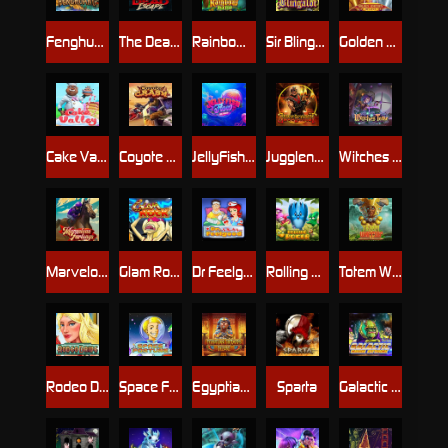
Fenghuang
The Dead Escape
Rainbowmania
Sir Blingalot
Golden Unicorn Deluxe
Cake Valley
Coyote Crash
JellyFish Flow Ultra
Jugglenaut
Witches Tome
Marvelous Furlongs
Glam Rock
Dr Feelgood
Rolling Roger
Totem Warrior
Rodeo Drive
Space Fortune
Egyptian Dreams Deluxe
Sparta
Galactic Cash