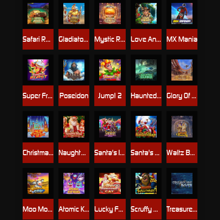
Safari Rumble
Gladiator Royal
Mystic Rings
Love And Riches: Eldorado
MX Mania
Super Fruit Blast
Poseidon
Jump! 2
Haunted Harbor
Glory Of Rome
Christmas Gift Rush
Naughty Santa
Santa's Inn
Santa's Village
Waltz Beauty
Moo Moo Cow
Atomic Kittens
Lucky Fortune Cat
Scruffy Scallywags
Treasure Diver