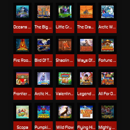
Oceans Call
The Big Deal
Little Green Money
The Dragon Castle
Arctic Wonders
Fire Rooster
Bird Of Thunder
Shaolin Fortunes
Ways Of Fortune
Fortune Dogs
Frontier Fortunes
Arctic Hunt
Valentine Monchy
Legend Of Nezha
All For One
Scopa
Pumpkin Patch
Wild Flow
Flying High
Mighty Medusa