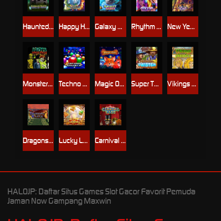
Haunted House
Happy Hatchlings
Galaxy Babies
Rhythm Nights
New Years Bash
Monster Mash Cash
Techno Tumble
Magic Oak
Super Twister
Vikings Plunder
Dragons Realm
Lucky Lucky
Carnival Cash
HALOJP: Daftar Situs Games Slot Gacor Favorit Pemuda
Jaman Now Gampang Maxwin