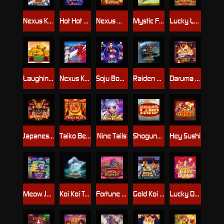
Nexus Koi Gate
Hot Hot Nexus
Nexus Wealth Inn
Mystic Fortune Nexus
Lucky Lucky Nexus
Laughing Buddha Nexus
Nexus Knockout Football Rush
Soju Bomb
Raiden Shogun
Daruma Impact
Japanese Mask
Taiko Beats
Nine Tails
Shoguns Land
Hey Sushi
Meow Janken
Koi Koi Treasure
Fortune Dragon Joy
Gold Koi Fortune
Lucky Durian