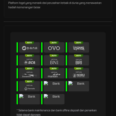
Platform togel yang menarik dari perusahan terbaik di dunia yang menawarkan
hadiah kemenangan besar
* Selama bank maintenance dan bank offline deposit dan penarikan
tidak dapat diproses