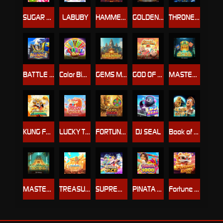
SUGAR HIGH5
LABUBY
HAMMER OF VULCAN
GOLDEN LEGEND
THRONE OF POSEIDON
BATTLE OF ALLIANCE
Color Bingo
GEMS MINER
GOD OF FORTUNE 2
MASTER OF GOLD MINER 2
KUNG FU LEOPARD
LUCKY TIGER
FORTUNE GEMS 2000
DJ SEAL
Book of Egypt
MASTER OF GOLD MINER
TREASURES OF EGYPT
SUPREME ACE
PINATA 1000
Fortune Lion