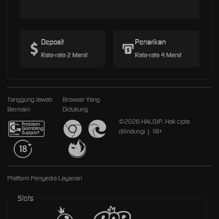
Deposit
Penarikan
Rata-rata 2 Menit
Rata-rata 4 Menit
Tanggung Jawab
Browser Yang
Bermain
Didukung
©2026 HALOJP. Hak cipta
dilindungi | 18+
Platform Penyedia Layanan
Slots