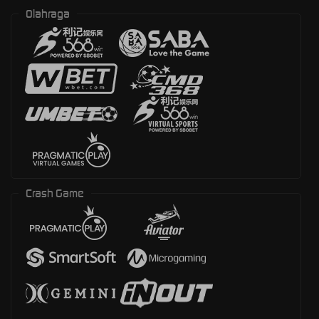
Olahraga
Crash Game