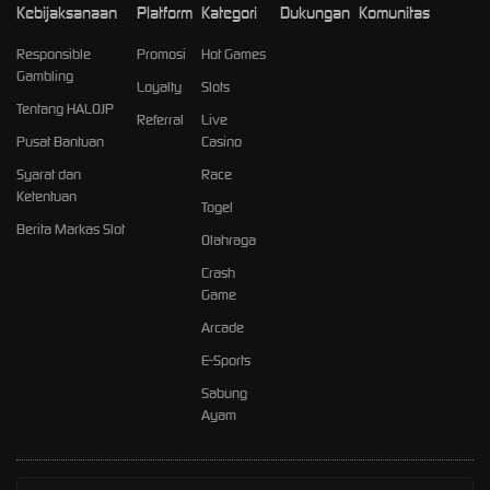
Kebijaksanaan
Platform
Kategori
Dukungan
Komunitas
Responsible
Promosi
Hot Games
Gambling
Loyalty
Slots
Tentang HALOJP
Referral
Live
Pusat Bantuan
Casino
Syarat dan
Race
Ketentuan
Togel
Berita Markas Slot
Olahraga
Crash
Game
Arcade
E-Sports
Sabung
Ayam