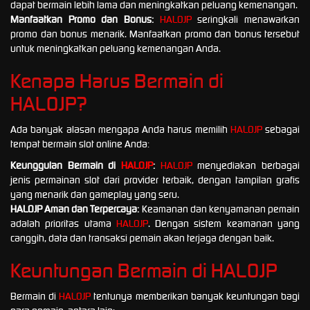
dapat bermain lebih lama dan meningkatkan peluang kemenangan.
Manfaatkan Promo dan Bonus:
HALOJP
seringkali menawarkan
promo dan bonus menarik. Manfaatkan promo dan bonus tersebut
untuk meningkatkan peluang kemenangan Anda.
Kenapa Harus Bermain di
HALOJP
?
Ada banyak alasan mengapa Anda harus memilih
HALOJP
sebagai
tempat bermain slot online Anda:
Keunggulan Bermain di
HALOJP
:
HALOJP
menyediakan berbagai
jenis permainan slot dari provider terbaik, dengan tampilan grafis
yang menarik dan gameplay yang seru.
HALOJP Aman dan Terpercaya:
Keamanan dan kenyamanan pemain
adalah prioritas utama
HALOJP
. Dengan sistem keamanan yang
canggih, data dan transaksi pemain akan terjaga dengan baik.
Keuntungan Bermain di
HALOJP
Bermain di
HALOJP
tentunya memberikan banyak keuntungan bagi