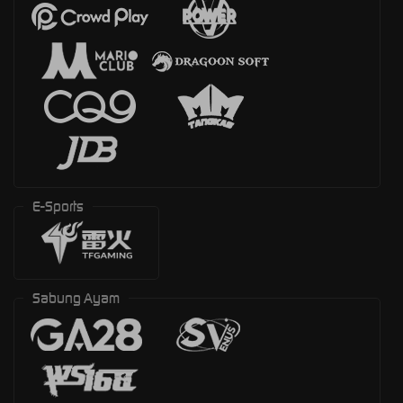
E-Sports
Sabung Ayam