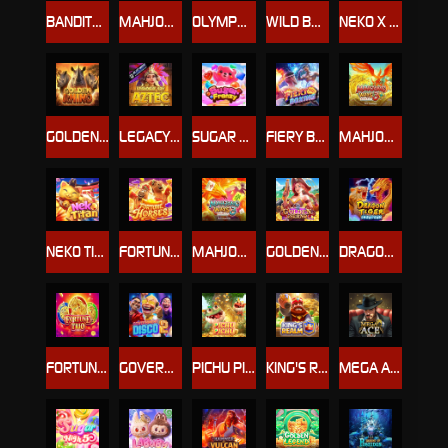
BANDITO RETURNS
MAHJONG 5 DRAGONS
OLYMPUS APOLLO
WILD BOUNTY
NEKO X NEKO
GOLDEN RHINO
LEGACY OF AZTEC
SUGAR FRENZY
FIERY BOXING
MAHJONG WAYS 3+
NEKO TITAN
FORTUNE HORSES
MAHJONG WAYS 3
GOLDEN ISLAND
DRAGON TIGER SHOWDOWN
FORTUNE TRIO
GOVERNMENT DISCO 2
PICHU PICHU
KING'S REALM
MEGA ACE