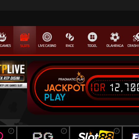
 GAMES
SLOTS
LIVE CASINO
RACE
TOGEL
OLAHRAGA
CRASH
IDR
12,70
JACKPOT
PLAY
i
i
i