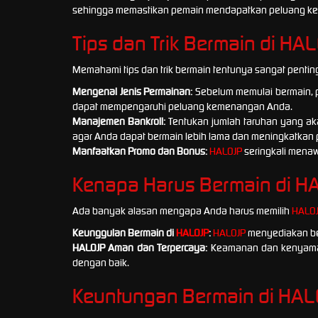
sehingga memastikan pemain mendapatkan peluang keme
Tips dan Trik Bermain di
HAL
Memahami tips dan trik bermain tentunya sangat pentin
Mengenal Jenis Permainan:
Sebelum memulai bermain, p
dapat mempengaruhi peluang kemenangan Anda.
Manajemen Bankroll:
Tentukan jumlah taruhan yang aka
agar Anda dapat bermain lebih lama dan meningkatka
Manfaatkan Promo dan Bonus:
HALOJP
seringkali mena
Kenapa Harus Bermain di
HA
Ada banyak alasan mengapa Anda harus memilih
HALO
Keunggulan Bermain di
HALOJP
:
HALOJP
menyediakan berb
HALOJP Aman dan Terpercaya:
Keamanan dan kenyaman
dengan baik.
Keuntungan Bermain di
HAL