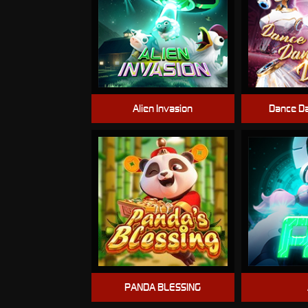
Alien Invasion
Dance D
PANDA BLESSING