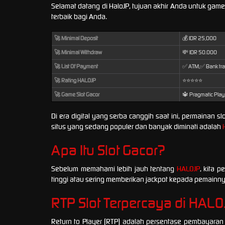
Selamat datang di HaloJP, tujuan akhir Anda untuk game
terbaik bagi Anda.
🚀 Minimal Deposit
💰 IDR 25,000
🚀 Minimal Withdraw
💸 IDR 50.000
🚀 List Of Payment
✅ ATM,✅ Bank tra
🚀 Rating HALOJP
⭐⭐⭐⭐⭐
🚀 Game Slot Gacor
🔱 Pragmatic Play
Di era digital yang serba canggih saat ini, permainan 
situs yang sedang populer dan banyak diminati adalah
Apa Itu Slot Gacor?
Sebelum memahami lebih jauh tentang
HALOJP
, kita 
tinggi atau sering memberikan jackpot kepada pemainnya
RTP Slot Terpercaya di
HALO
Return to Player (RTP) adalah persentase pembayaran