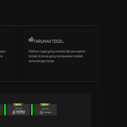
TARUHAN TOGEL
haan
Platform togel yang menarik dari perusahan
ame
terbaik di dunia yang menawarkan hadiah
kemenangan besar