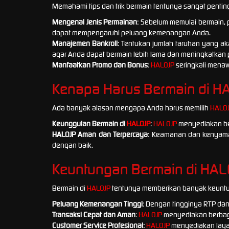
Memahami tips dan trik bermain tentunya sangat pentin
Mengenal Jenis Permainan:
Sebelum memulai bermain, p
dapat mempengaruhi peluang kemenangan Anda.
Manajemen Bankroll:
Tentukan jumlah taruhan yang aka
agar Anda dapat bermain lebih lama dan meningkatka
Manfaatkan Promo dan Bonus:
HALOJP
seringkali mena
Kenapa Harus Bermain di
HA
Ada banyak alasan mengapa Anda harus memilih
HALO
Keunggulan Bermain di
HALOJP
:
HALOJP
menyediakan berb
HALOJP Aman dan Terpercaya:
Keamanan dan kenyaman
dengan baik.
Keuntungan Bermain di
HAL
Bermain di
HALOJP
tentunya memberikan banyak keuntung
Peluang Kemenangan Tinggi:
Dengan tingginya RTP dan 
Transaksi Cepat dan Aman:
HALOJP
menyediakan berbagai
Customer Service Profesional:
HALOJP
menyediakan layan