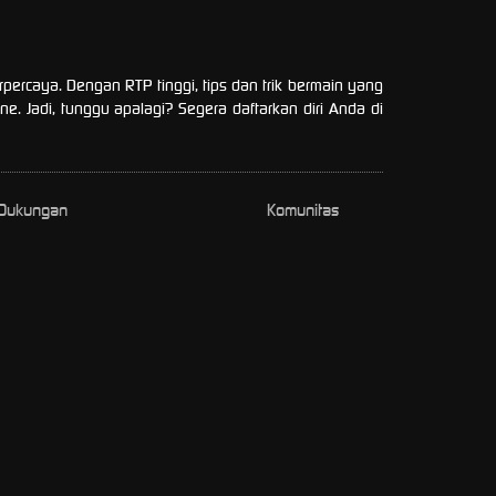
ercaya. Dengan RTP tinggi, tips dan trik bermain yang
e. Jadi, tunggu apalagi? Segera daftarkan diri Anda di
Dukungan
Komunitas