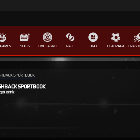
 GAMES
SLOTS
LIVE CASINO
RACE
TOGEL
OLAHRAGA
CRASH
SHBACK SPORTBOOK
gal akhir:
-