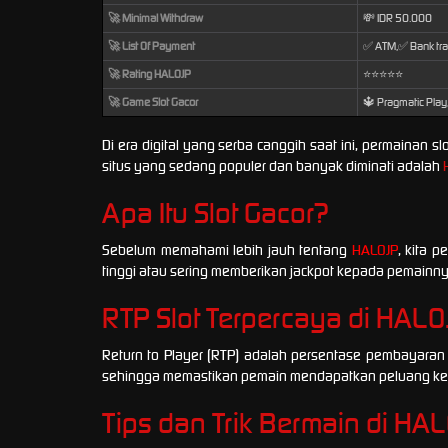
🚀 Minimal Withdraw
💸 IDR 50.000
🚀 List Of Payment
✅ ATM,✅ Bank tra
🚀 Rating HALOJP
⭐⭐⭐⭐⭐
🚀 Game Slot Gacor
🔱 Pragmatic Play
Di era digital yang serba canggih saat ini, permainan 
situs yang sedang populer dan banyak diminati adalah
Apa Itu Slot Gacor?
Sebelum memahami lebih jauh tentang
HALOJP
, kita 
tinggi atau sering memberikan jackpot kepada pemainnya
RTP Slot Terpercaya di
HALO
Return to Player (RTP) adalah persentase pembayaran
sehingga memastikan pemain mendapatkan peluang keme
Tips dan Trik Bermain di
HAL