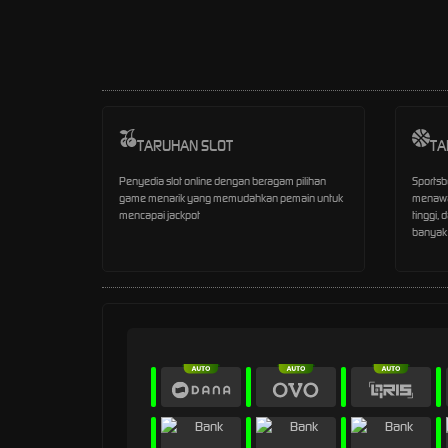
TARUHAN SLOT
TA
Penyedia slot online dengan beragam pilihan
Sportsb
game menarik yang memudahkan pemain untuk
menawar
mencapai jackpot
tinggi,
banyak 